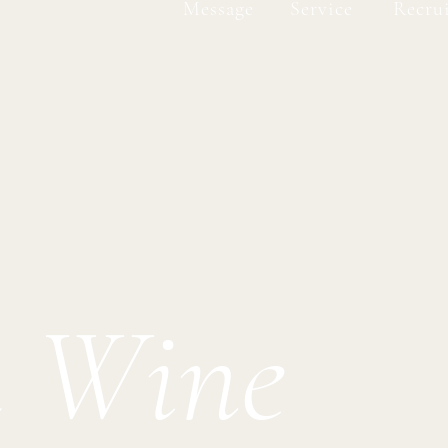
Message
Service
Recru
h Wine